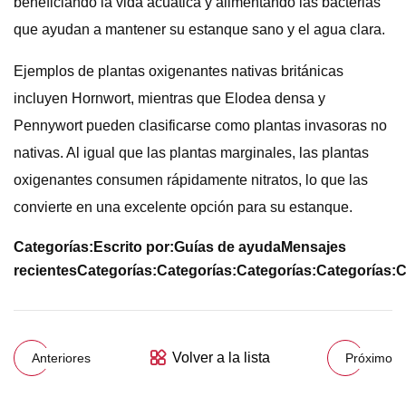
beneficiando la vida acuática y alimentando las bacterias
que ayudan a mantener su estanque sano y el agua clara.
Ejemplos de plantas oxigenantes nativas británicas
incluyen Hornwort, mientras que Elodea densa y
Pennywort pueden clasificarse como plantas invasoras no
nativas. Al igual que las plantas marginales, las plantas
oxigenantes consumen rápidamente nitratos, lo que las
convierte en una excelente opción para su estanque.
Categorías:
Escrito por:
Guías de ayuda
Mensajes
recientes
Categorías:
Categorías:
Categorías:
Categorías:
C
Volver a la lista
Anteriores
Próximo