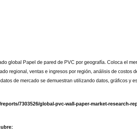
ercado global Papel de pared de PVC por geografía. Coloca el m
o regional, ventas e ingresos por región, análisis de costos de 
tos de mercado se demuestran utilizando datos, gráficos y estad
/reports/7303526/global-pvc-wall-paper-market-research-re
cubre: