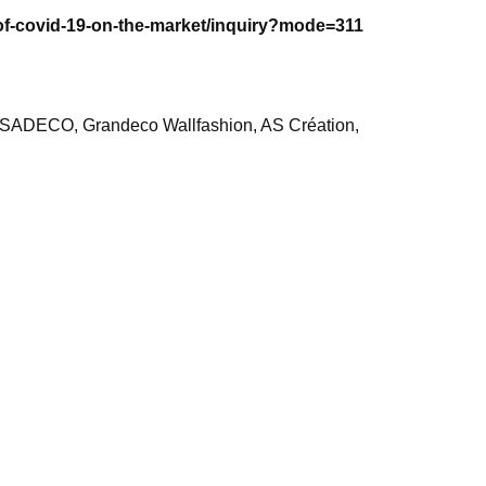
-of-covid-19-on-the-market/inquiry?mode=311
 CASADECO, Grandeco Wallfashion, AS Création,