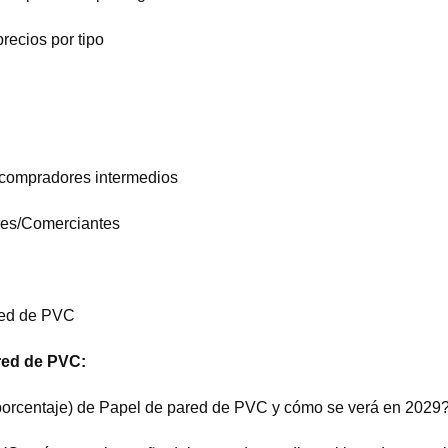
recios por tipo
y compradores intermedios
ores/Comerciantes
red de PVC
ared de PVC:
n porcentaje) de Papel de pared de PVC y cómo se verá en 2029