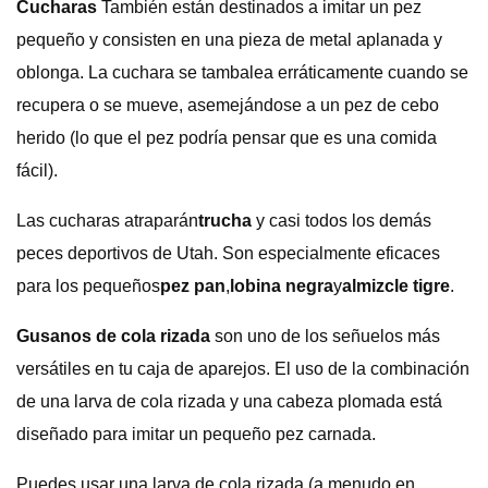
Cucharas
También están destinados a imitar un pez
pequeño y consisten en una pieza de metal aplanada y
oblonga. La cuchara se tambalea erráticamente cuando se
recupera o se mueve, asemejándose a un pez de cebo
herido (lo que el pez podría pensar que es una comida
fácil).
Las cucharas atraparán
trucha
y casi todos los demás
peces deportivos de Utah. Son especialmente eficaces
para los pequeños
pez pan
,
lobina negra
y
almizcle tigre
.
Gusanos de cola rizada
son uno de los señuelos más
versátiles en tu caja de aparejos. El uso de la combinación
de una larva de cola rizada y una cabeza plomada está
diseñado para imitar un pequeño pez carnada.
Puedes usar una larva de cola rizada (a menudo en