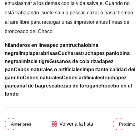
entusiasmar a los demás con la vida salvaje. Cuando no
está trabajando, suele salir a pescar, cazar o pasar tiempo
al aire libre para recargar unas impresionantes líneas de
bronceado del Chaco.
hilanderos en línea
pez pan
trucha
lobina
negra
limpiaparabrisas
Cucharas
trucha
pez pan
lobina
negra
almizcle tigre
Gusanos de cola rizada
pez
pan
Cebos naturales o artificiales
Importante:
calidad del
gancho
Cebos naturales
Cebos artificiales
trucha
pez
pan
canal de bagres
cabezas de toro
gancho
cebo en el
fondo
Volver a la lista
Anteriores
Próximo